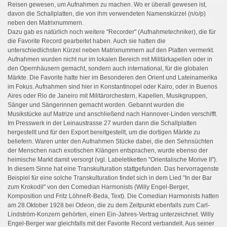
Reisen gewesen, um Aufnahmen zu machen. Wo er überall gewesen ist,
davon die Schallplatten, die von ihm verwendeten Namenskürzel (n/o/p)
neben den Matrixnummern.
Dazu gab es natürlich noch weitere "Recorder" (Aufnahmetechniker), die für
die Favorite Record gearbeitet haben. Auch sie hatten die
unterschiedlichsten Kürzel neben Matrixnummern auf den Platten vermerkt.
Aufnahmen wurden nicht nur im lokalen Bereich mit Militärkapellen oder in
den Opernhäusern gemacht, sondern auch international, für die globalen
Märkte. Die Favorite hatte hier im Besonderen den Orient und Lateinamerika
im Fokus. Aufnahmen sind hier in Konstantinopel oder Kairo, oder in Buenos
Aires oder Rio de Janeiro mit Militärorchestern, Kapellen, Musikgruppen,
Sänger und Sängerinnen gemacht worden. Gebannt wurden die
Musikstücke auf Matrize und anschließend nach Hannover-Linden verschifft.
Im Presswerk in der Leinaustrasse 27 wurden dann die Schallplatten
hergestellt und für den Export bereitgestellt, um die dortigen Märkte zu
beliefern. Waren unter den Aufnahmen Stücke dabei, die den Sehnsüchten
der Menschen nach exotischen Klängen entsprachen, wurde ebenso der
heimische Markt damit versorgt (vgl. Labeletiketten "Orientalische Morive II").
In diesem Sinne hat eine Transkulturation stattgefunden. Das hervorragenste
Beispiel für eine solche Transkulturation findet sich in dem Lied "In der Bar
zum Krokodil" von den Comedian Harmonists (Willy Engel-Berger,
Komposition und Fritz LöhneR-Beda, Text). Die Comedian Harmonists hatten
am 28.Oktober 1928 bei Odeon, die zu dem Zeitpunkt ebenfalls zum Carl-
Lindström-Konzern gehörten, einen Ein-Jahres-Vertrag unterzeichnet. Willy
Engel-Berger war gleichfalls mit der Favorite Record verbandelt. Aus seiner